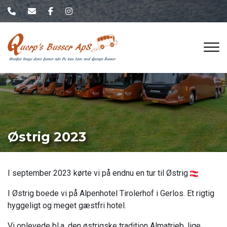
Gå
til
hovedindhold
Østrig 2023
I september 2023 kørte vi på endnu en tur til Østrig
I Østrig boede vi på Alpenhotel Tirolerhof i Gerlos. Et rigtig
hyggeligt og meget gæstfri hotel.
Vi oplevede bl.a. den østrigske tradition Almatrieb, lige