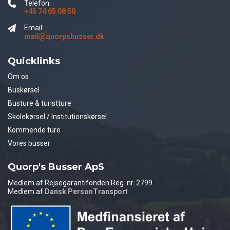
Telefon:
+45 74 65 08 50
Email:
mail@quorpsbusser.dk
Quicklinks
Om os
Buskørsel
Busture & turistture
Skolekørsel / Institutionskørsel
Kommende ture
Vores busser
Quorp's Busser ApS
Medlem af Rejsegarantifonden Reg. nr. 2799
Medlem af
Dansk PersonTransport