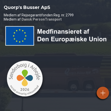
Quorp's Busser ApS
Medlem af Rejsegarantifonden Reg. nr. 2799
Medlem af
Dansk PersonTransport
Copyright © 2026 - Quorp's Busser ApS
, CVR 37827681 |
Cookiepolitik