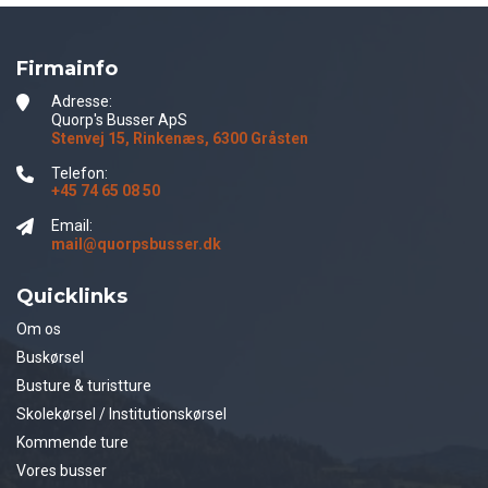
Firmainfo
Adresse:
Quorp's Busser ApS
Stenvej 15, Rinkenæs, 6300 Gråsten
Telefon:
+45 74 65 08 50
Email:
mail@quorpsbusser.dk
Quicklinks
Om os
Buskørsel
Busture & turistture
Skolekørsel / Institutionskørsel
Kommende ture
Vores busser