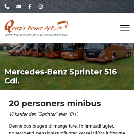
Gå
til
hovedindhold
Mercedes-Benz Sprinter 516
Cdi.
20 personers minibus
Vi kalder den "Sprinter" eller "CH".
Denne bus bruges til mange ture, fx firmaudflugter,
polterabend, pensionistudflugter, kørsel til/fra lufthavne