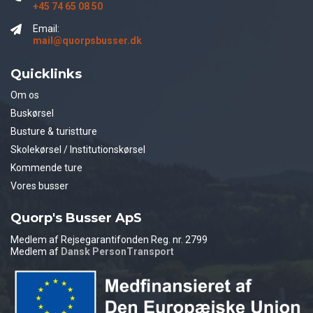
+45 74 65 08 50
Email:
mail@quorpsbusser.dk
Quicklinks
Om os
Buskørsel
Busture & turistture
Skolekørsel / Institutionskørsel
Kommende ture
Vores busser
Quorp's Busser ApS
Medlem af Rejsegarantifonden Reg. nr. 2799
Medlem af
Dansk PersonTransport